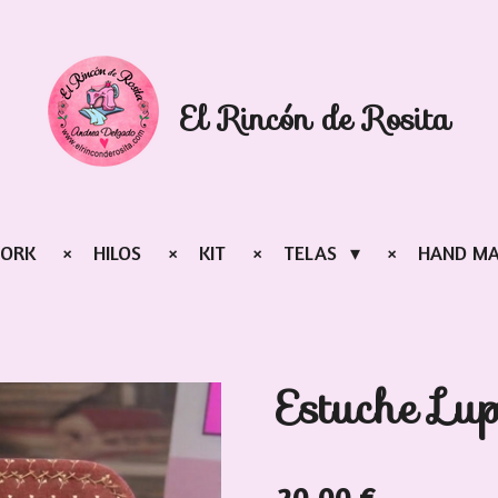
El Rincón de Rosita
WORK
HILOS
KIT
TELAS
HAND M
Estuche Lup
20,00 €