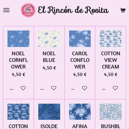
Ir
El Rincón de Rosita
al
contenido
principal
NOEL
NOEL
CAROL
COTTON
CORNFL
BLUE
CONFLO
VIEW
OWER
WER
CREAM
4,50 €
4,50 €
4,50 €
4,50 €
Añadir al carrito
Añadir al carrito
Añadir al carrito
Añadir al car
COTTON
ISOLDE
AFINA
BUSHBL