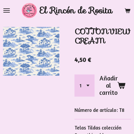
Ir
El Rincón de Rosita
al
contenido
COTTONVIEW
principal
CREAM
4,50 €
Añadir
al
carrito
Número de artículo:
T8
Telas Tildas colección